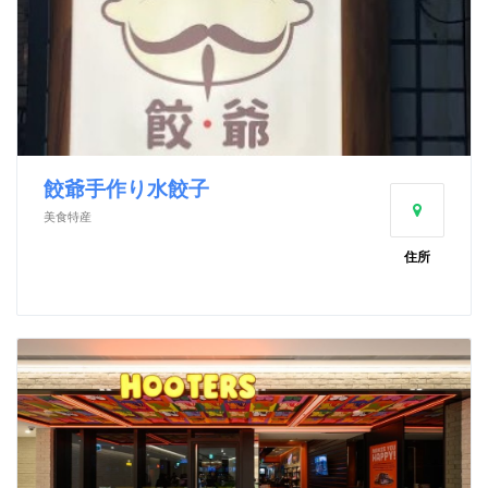
餃爺手作り水餃子
美食特産
住所