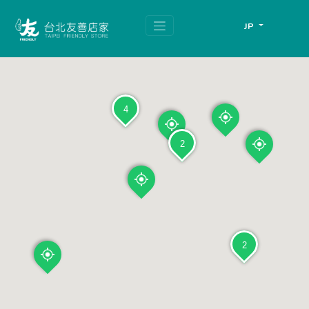
跳
頁
到
面
JP
主
頂
要
端
內
容
區
塊
4
2
2