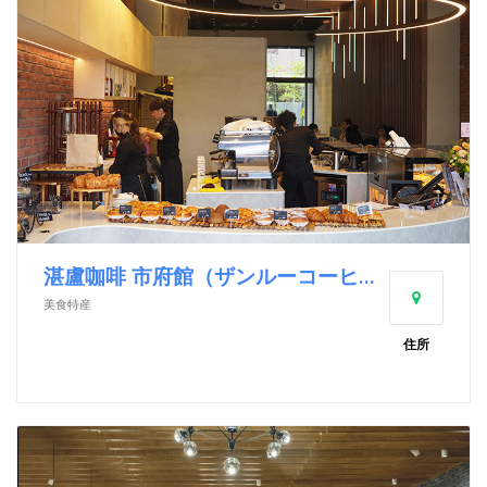
湛盧咖啡 市府館（ザンルーコーヒー 市府店）
美食特産
住所