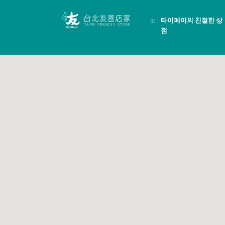
跳
頁
到
面
:::
타이페이의 친절한 상
主
頂
要
端
점
內
容
區
塊