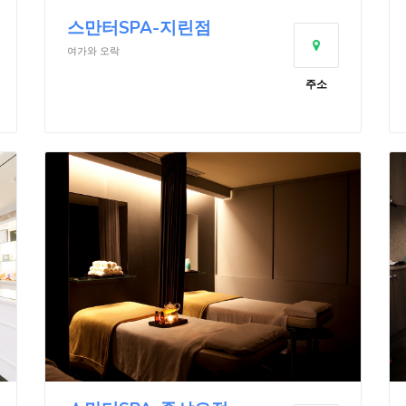
스만터SPA-지린점
여가와 오락
주소