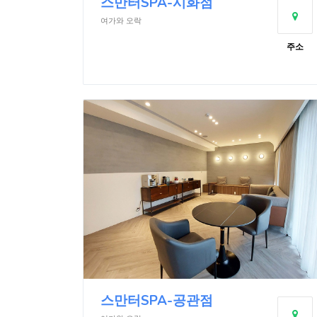
스만터SPA-시화점
여가와 오락
주소
스만터SPA-공관점