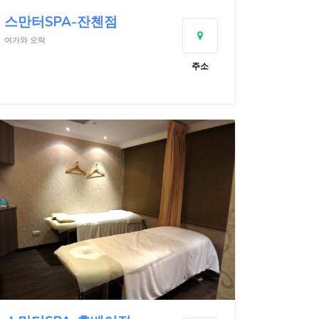
스만터SPA-잔첸점
여가와 오락
주소