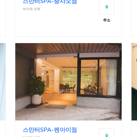
스만터SPA-중샤오점
여가와 오락
주소
스만터SPA-렌아이점