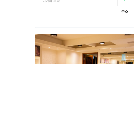
여가와 오락
주소
스만터SPA-딩하오점
여가와 오락