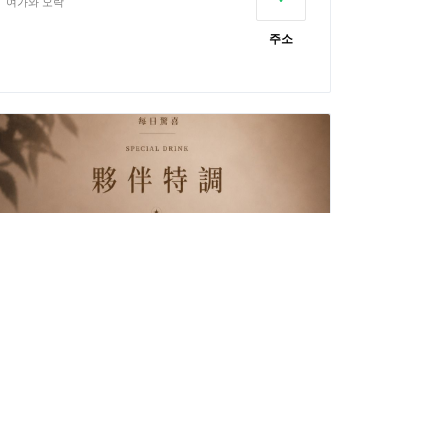
여가와 오락
주소
성더우 커피
미식 특선 요리