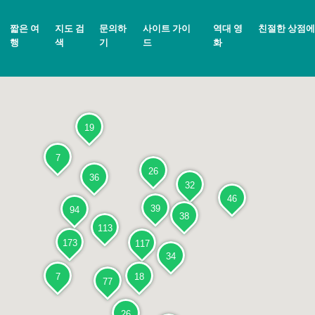
짧은 여
지도 검
문의하
사이트 가이
역대 영
친절한 상점에
행
색
기
드
화
19
7
26
36
32
46
39
94
38
113
173
117
34
7
18
77
26