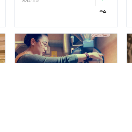
여가와 오락
주소
슈커피베이킹관 Shu Cafe
미식 특선 요리