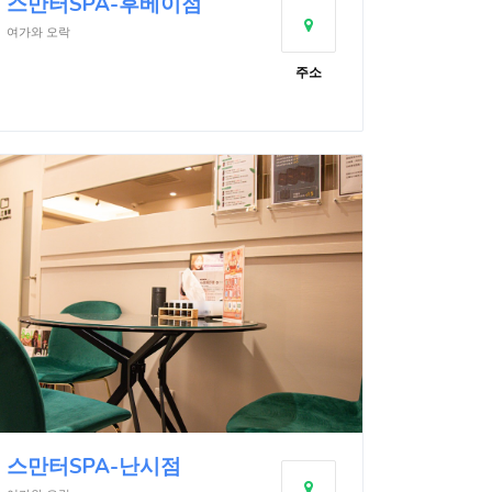
스만터SPA-후베이점
여가와 오락
주소
스만터SPA-난시점