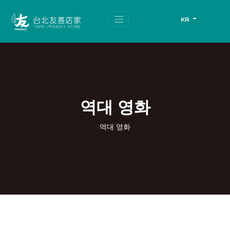
跳
頁
到
面
KR
主
頂
要
端
內
容
區
塊
역대 영화
역대 영화