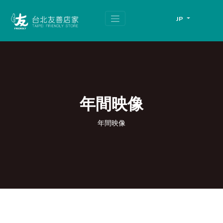
跳
頁
到
面
JP
主
頂
要
端
內
容
區
塊
年間映像
年間映像