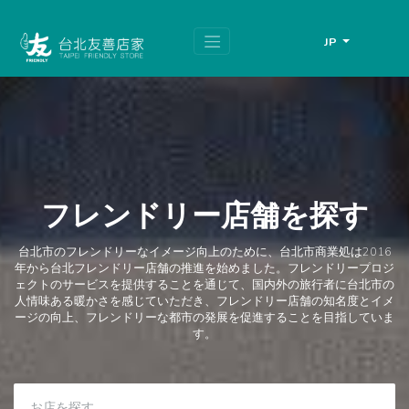
跳
頁
到
面
主
頂
JP
要
端
內
容
區
塊
フレンドリー店舗を探す
台北市のフレンドリーなイメージ向上のために、台北市商業処は2016
年から台北フレンドリー店舗の推進を始めました。フレンドリープロジ
ェクトのサービスを提供することを通じて、国内外の旅行者に台北市の
人情味ある暖かさを感じていただき、フレンドリー店舗の知名度とイメ
ージの向上、フレンドリーな都市の発展を促進することを目指していま
す。