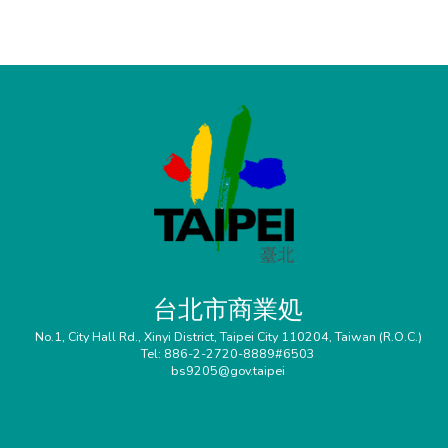
台北市商業処
No.1, City Hall Rd., Xinyi District, Taipei City 110204, Taiwan (R.O.C.)
Tel: 886-2-2720-8889#6503
bs9205@gov.taipei