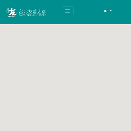
跳
頁
到
面
JP
主
頂
要
端
內
容
區
塊