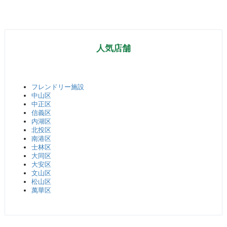
人気店舗
フレンドリー施設
中山区
中正区
信義区
内湖区
北投区
南港区
士林区
大同区
大安区
文山区
松山区
萬華区