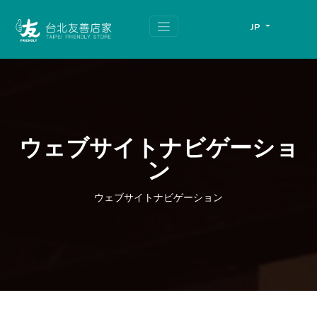
跳
頁
到
面
JP
主
頂
要
端
內
容
區
塊
ウェブサイトナビゲーショ
ン
ウェブサイトナビゲーション