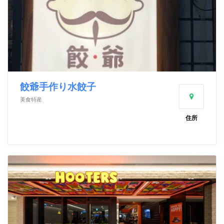
餃爺手作り水餃子
美食特産
住所