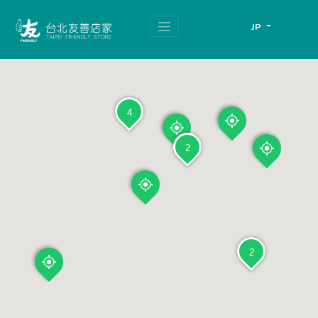
跳
頁
到
面
JP
主
頂
要
端
內
容
區
塊
4
2
2