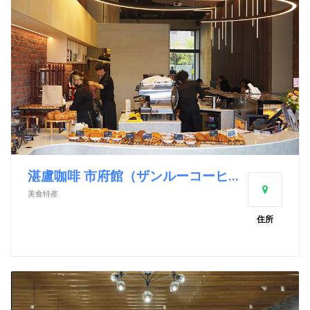
湛盧咖啡 市府館（ザンルーコーヒー 市府店）
美食特産
住所