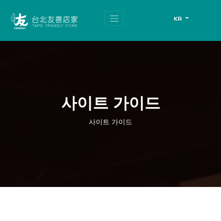
跳
頁
到
面
KR
主
頂
要
端
內
容
區
塊
사이트 가이드
사이트 가이드