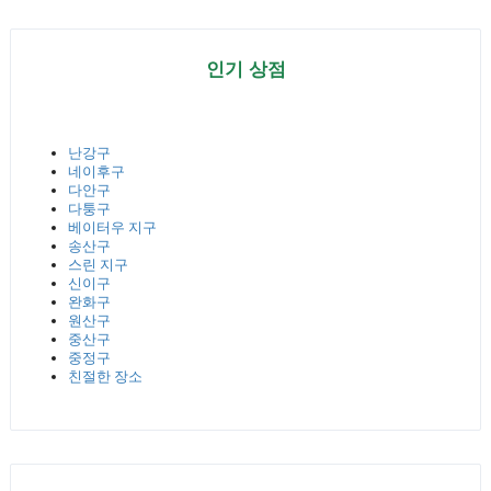
인기 상점
난강구
네이후구
다안구
다퉁구
베이터우 지구
송산구
스린 지구
신이구
완화구
원산구
중산구
중정구
친절한 장소