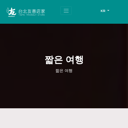
跳
頁
到
面
KR
主
頂
要
端
內
容
區
塊
짧은 여행
짧은 여행