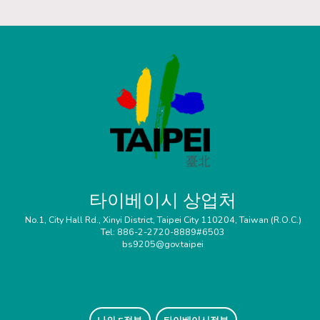
타이베이시 상업처
No.1, City Hall Rd., Xinyi District, Taipei City 110204, Taiwan (R.O.C.)
Tel: 886-2-2720-8889#6503
bs9205@gov.taipei