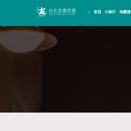
跳
頁
到
面
:::
首頁
小旅行
地圖搜
主
頂
要
端
內
容
區
塊