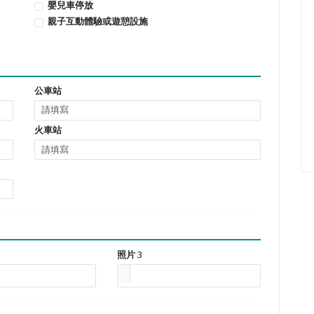
嬰兒車停放
親子互動體驗或遊憩設施
公車站
火車站
照片 3