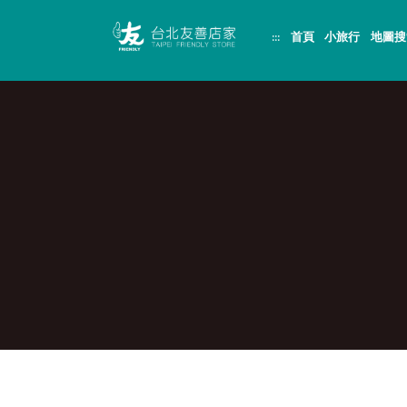
跳
頁
到
面
:::
首頁
小旅行
地圖搜
主
頂
要
端
內
容
區
塊