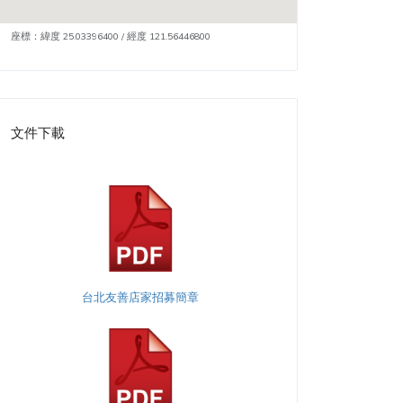
座標：緯度 25.03396400 / 經度 121.56446800
文件下載
台北友善店家招募簡章