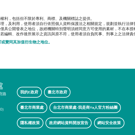
產權利，包括但不限於專利、商標、及機關標誌之提供。
處理，及利用，使用者須自行依照個人資料保護法之相關規定，規劃並執行法律
約僅具公開發表之地位，故經機關特別聲明須經同意方可使用的素材，不在本授
，若編輯、改作後所展示之資訊與原不符，使用者須自負民事、刑事上之法律責
可或贊同其加值衍生物之地位。
處
我的E政府
臺北市政府
府路
臺北市商業處
台北市商業處-我是商Ya人官方粉絲團
0)
隱私權政策
政府網站資料開放宣告
網站安全政策