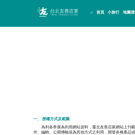
跳
頁
到
面
:::
首頁
小旅行
地圖搜
主
頂
要
端
內
容
區
塊
一、 授權方式及範圍
為利各界廣為利用網站資料，臺北友善店家網站上刊載之
作、編輯、公開傳輸或為其他方式之利用，開發各種產品