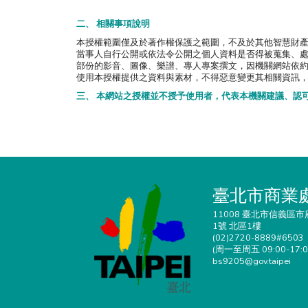
二、 相關事項說明
本授權範圍僅及於著作權保護之範圍，不及於其他智慧財
當事人自行公開或依法令公開之個人資料是否得被蒐集、
部份的影音、圖像、樂譜、專人專案撰文，因機關網站依
使用本授權提供之資料與素材，不得惡意變更其相關資訊
三、 本網站之授權並不授予使用者，代表本機關建議、認
臺北市商業
11008 臺北市信義區市
1號 北區1樓
(02)2720-8889#6503
(周一至周五 09:00-17:0
bs9205@gov.taipei