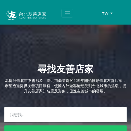
跳
頁
到
面
主
頂
TW
要
端
內
容
區
塊
尋找友善店家
為提升臺北市友善形象，臺北市商業處於105年開始推動臺北友善店家，
希望透過提供友善項目服務，使國內外遊客能感受到台北城市的溫暖，提
升友善店家知名度及形象，促進友善城市的發展。