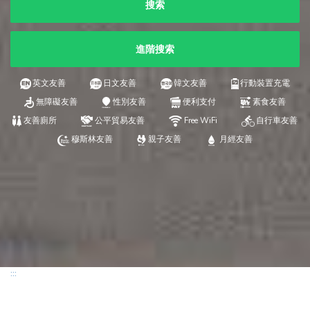
搜索
進階搜索
英文友善
日文友善
韓文友善
行動裝置充電
無障礙友善
性別友善
便利支付
素食友善
友善廁所
公平貿易友善
Free WiFi
自行車友善
穆斯林友善
親子友善
月經友善
:::