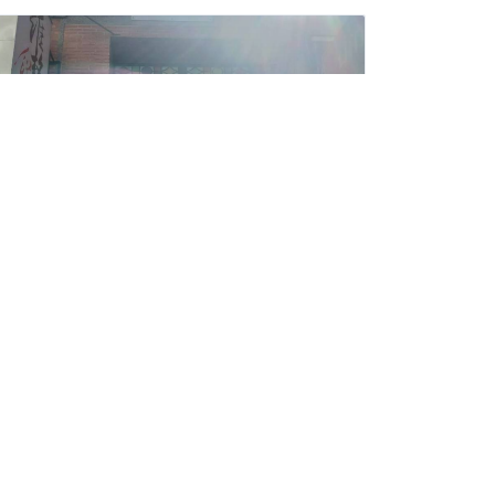
維格餅家西門武昌門市
美食特產
地址