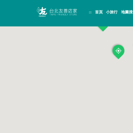
跳
頁
到
面
:::
首頁
小旅行
地圖搜
主
頂
要
端
內
容
區
塊