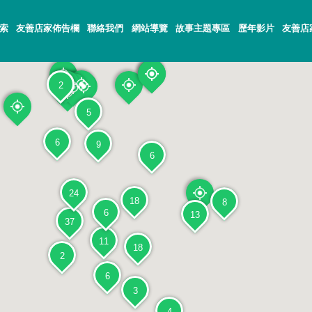
索
友善店家佈告欄
聯絡我們
網站導覽
故事主題專區
歷年影片
友善店
2
5
6
9
6
24
18
8
6
13
37
11
18
2
6
3
4