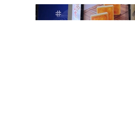
維格餅家西門西寧門市
美食特產
地址