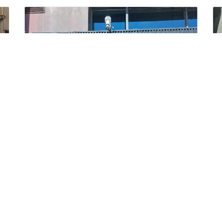
維格餅家西門成都門市
美食特產
地址