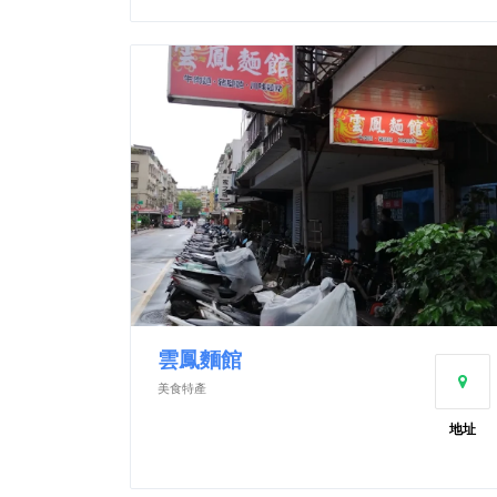
雲鳳麵館
美食特產
地址