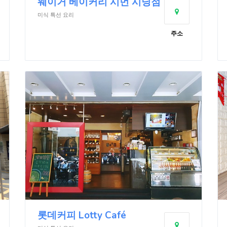
웨이거 베이커리 시먼 시닝점
미식 특선 요리
주소
롯데커피 Lotty Café