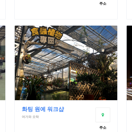
주소
화팅 원예 워크샵
여가와 오락
주소