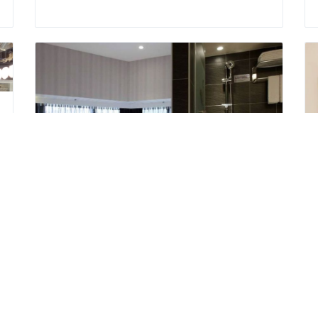
푸유 프리 체인 호텔 중샤오관
특별 숙소
주소