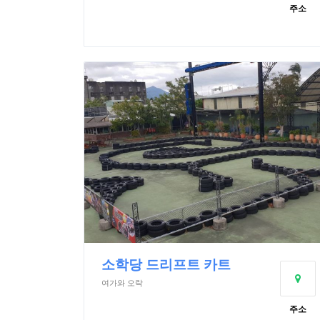
주소
소학당 드리프트 카트
여가와 오락
주소