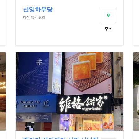
산잉차우당
미식 특선 요리
주소