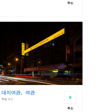
주소
대지여관。여관
특별 숙소
주소