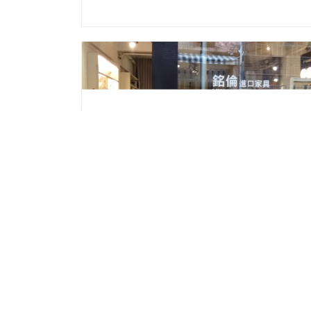
밍론 가구
식료 잡화류
주소