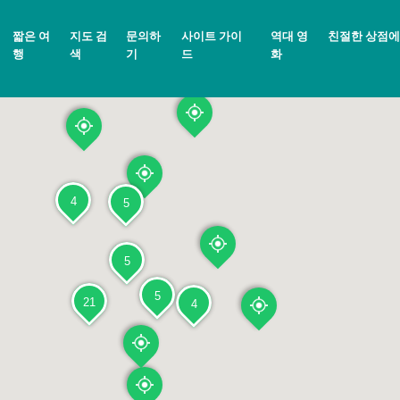
짧은 여
지도 검
문의하
사이트 가이
역대 영
친절한 상점에
행
색
기
드
화
4
5
5
5
21
4