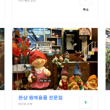
미식 특선 요리
주소
완샹 원예용품 전문점
여가와 오락