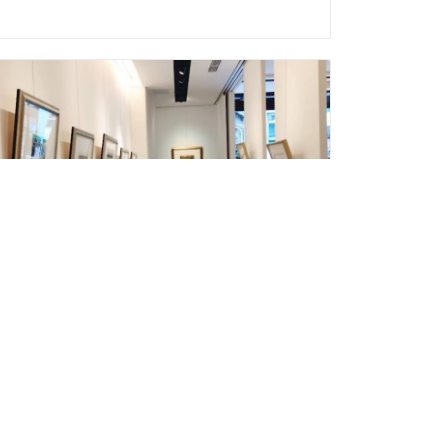
파파라샤 예술센터
여가와 오락
주소