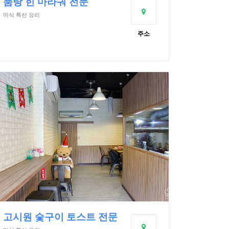
품탕 힌 마라궈 전문
미식 특선 요리
주소
고시원 숯구이 토스트 전문