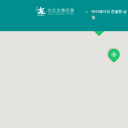
跳
頁
到
面
:::
타이페이의 친절한 상
主
頂
要
端
점
內
容
區
塊