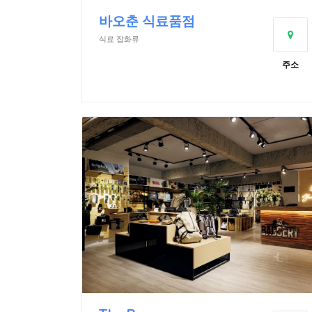
바오춘 식료품점
식료 잡화류
주소