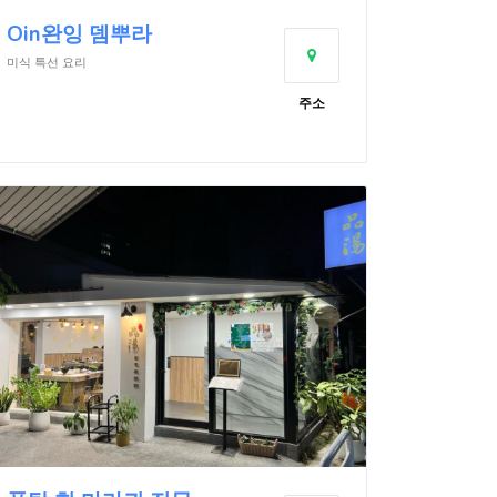
Oin완잉 뎀뿌라
미식 특선 요리
주소