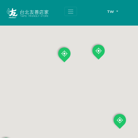
跳
頁
到
面
TW
主
頂
要
端
內
容
區
塊