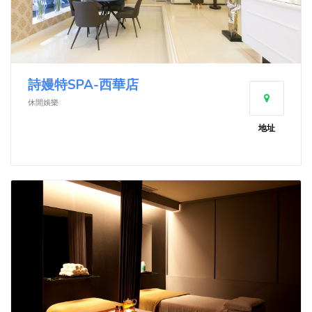
詩嫚特SPA-西華店
休閒娛樂
地址