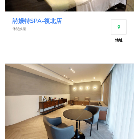
詩嫚特SPA-復北店
休閒娛樂
地址