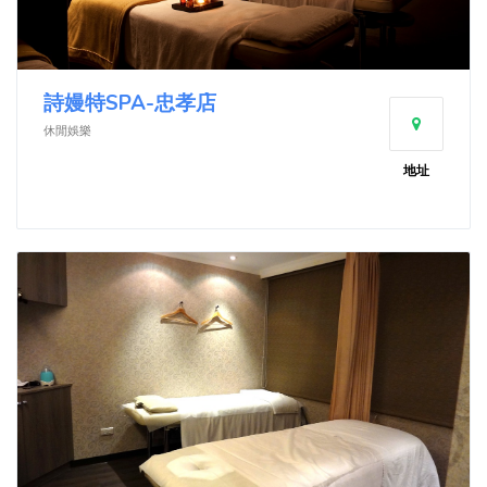
詩嫚特SPA-忠孝店
休閒娛樂
地址