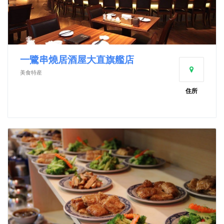
一鷺串燒居酒屋大直旗艦店
美食特産
住所