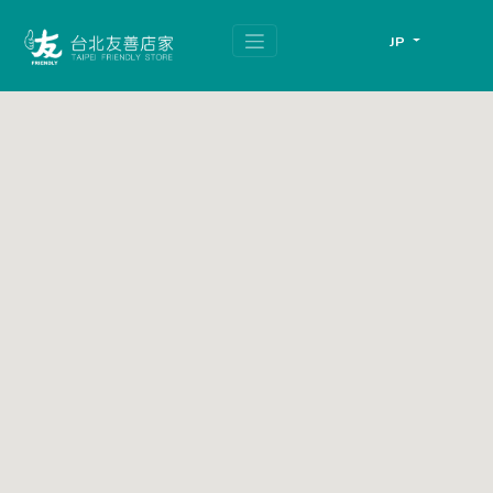
跳
頁
到
面
JP
主
頂
要
端
內
容
區
塊