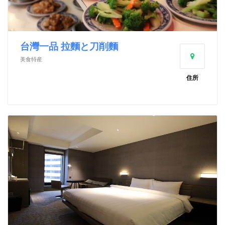
台灣一品 拉麵と刀削麵
美食特産
住所