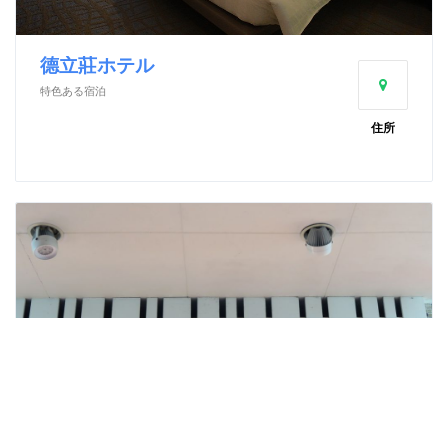
德立莊ホテル
特色ある宿泊
住所