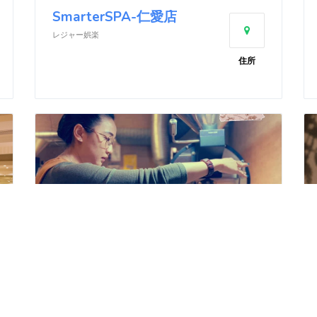
SmarterSPA-仁愛店
レジャー娯楽
住所
Shu Café 徐珈琲焙煎館