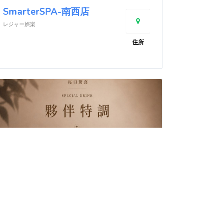
SmarterSPA-南西店
レジャー娯楽
住所
声島珈琲