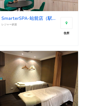
SmarterSPA-站前店（駅前店）
レジャー娯楽
住所