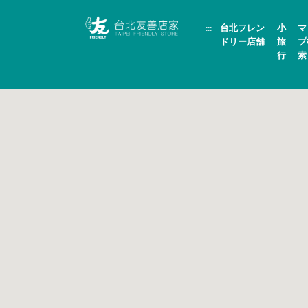
跳
頁
到
面
:::
台北フレン
小
マ
主
頂
要
端
ドリー店舗
旅
プ
內
行
索
容
區
塊