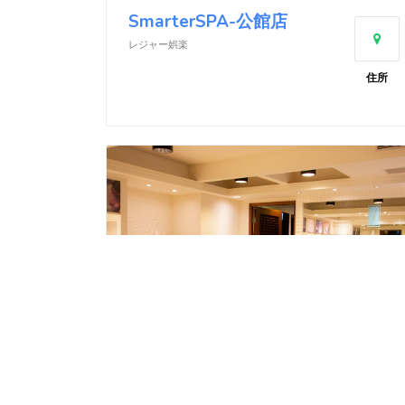
SmarterSPA-公館店
レジャー娯楽
住所
SmarterSPA-頂好店