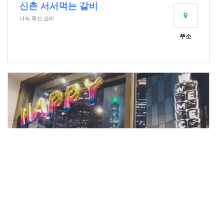
신촌 서서먹는 갈비
미식 특선 요리
주소
We&Me Café호호 문화 창의