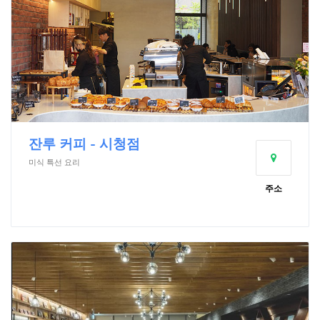
잔루 커피 - 시청점
미식 특선 요리
주소