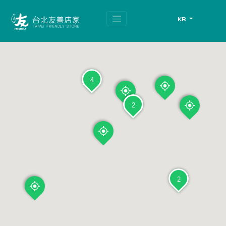
跳
頁
到
面
KR
主
頂
要
端
內
容
區
塊
4
2
2