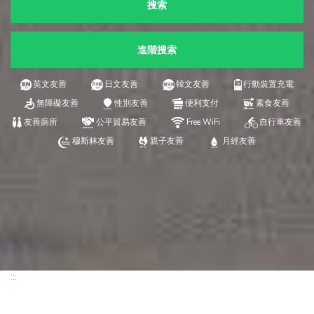
搜索
進階搜索
英文友善
日文友善
韓文友善
行動裝置充電
無障礙友善
性別友善
便利支付
素食友善
友善廁所
公平貿易友善
Free WiFi
自行車友善
穆斯林友善
親子友善
月經友善
:::