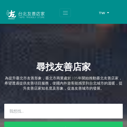
跳
頁
到
面
主
頂
TW
要
端
內
容
區
塊
尋找友善店家
為提升臺北市友善形象，臺北市商業處於105年開始推動臺北友善店家，
希望透過提供友善項目服務，使國內外遊客能感受到台北城市的溫暖，提
升友善店家知名度及形象，促進友善城市的發展。