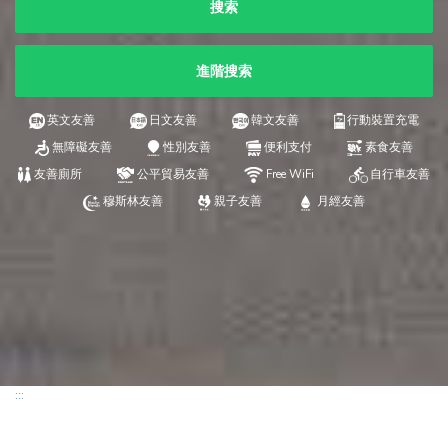
搜索
進階搜索
英文友善
日文友善
韓文友善
行動裝置充電
無障礙友善
性別友善
便利支付
素食友善
友善廁所
公平貿易友善
Free WiFi
自行車友善
穆斯林友善
親子友善
月經友善
:::