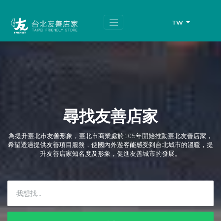
跳
頁
到
面
主
頂
TW
要
端
內
容
區
塊
尋找友善店家
為提升臺北市友善形象，臺北市商業處於105年開始推動臺北友善店家，
希望透過提供友善項目服務，使國內外遊客能感受到台北城市的溫暖，提
升友善店家知名度及形象，促進友善城市的發展。