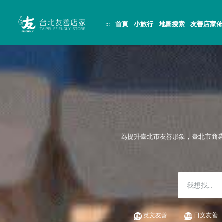
跳
頁
到
面
主
頂
:::
首頁
小旅行
地圖搜索
友善店家
要
端
內
容
區
塊
為提升臺北市友善形象，臺北市商
英文友善
日文友善