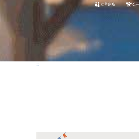
友善廁所
公
:::