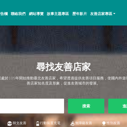
佈告欄
聯絡我們
網站導覽
故事主題專區
歷年影片
友善店家專區
尋找友善店家
業處於105年開始推動臺北友善店家，希望透過提供友善項目服務，使國內外遊
善店家知名度及形象，促進友善城市的發展。
搜索
進
韓文友善
行動裝置充電
無障礙友善
性別友善