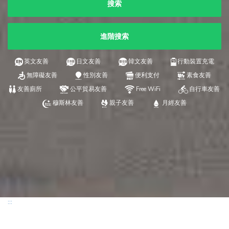
搜索
進階搜索
英文友善
日文友善
韓文友善
行動裝置充電
無障礙友善
性別友善
便利支付
素食友善
友善廁所
公平貿易友善
Free WiFi
自行車友善
穆斯林友善
親子友善
月經友善
:::