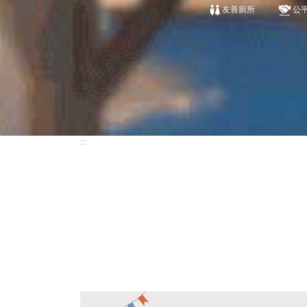
友善廁所
公
:::