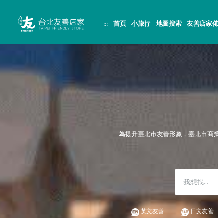
跳
頁
到
面
主
頂
:::
首頁
小旅行
地圖搜索
友善店家
要
端
內
容
區
塊
為提升臺北市友善形象，臺北市商
英文友善
日文友善