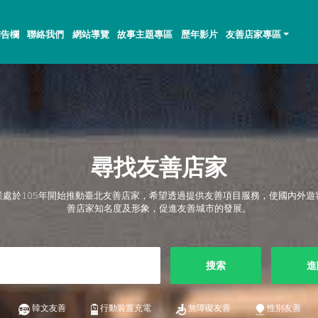
佈告欄
聯絡我們
網站導覽
故事主題專區
歷年影片
友善店家專區
尋找友善店家
業處於105年開始推動臺北友善店家，希望透過提供友善項目服務，使國內外遊
善店家知名度及形象，促進友善城市的發展。
搜索
進
韓文友善
行動裝置充電
無障礙友善
性別友善