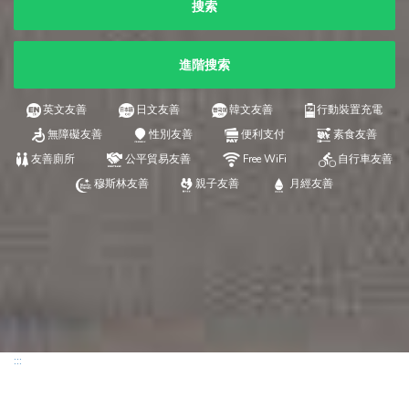
搜索
進階搜索
英文友善
日文友善
韓文友善
行動裝置充電
無障礙友善
性別友善
便利支付
素食友善
友善廁所
公平貿易友善
Free WiFi
自行車友善
穆斯林友善
親子友善
月經友善
:::