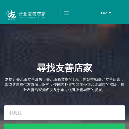
跳
頁
到
面
主
頂
TW
要
端
內
容
區
塊
尋找友善店家
為提升臺北市友善形象，臺北市商業處於105年開始推動臺北友善店家，
希望透過提供友善項目服務，使國內外遊客能感受到台北城市的溫暖，提
升友善店家知名度及形象，促進友善城市的發展。