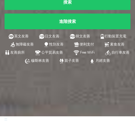
搜索
進階搜索
英文友善
日文友善
韓文友善
行動裝置充電
無障礙友善
性別友善
便利支付
素食友善
友善廁所
公平貿易友善
Free WiFi
自行車友善
穆斯林友善
親子友善
月經友善
:::