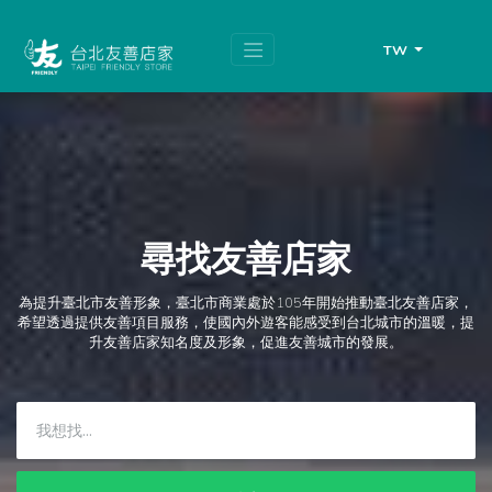
跳
頁
到
面
主
頂
TW
要
端
內
容
區
塊
尋找友善店家
為提升臺北市友善形象，臺北市商業處於105年開始推動臺北友善店家，
希望透過提供友善項目服務，使國內外遊客能感受到台北城市的溫暖，提
升友善店家知名度及形象，促進友善城市的發展。