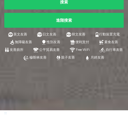
搜索
進階搜索
英文友善
日文友善
韓文友善
行動裝置充電
無障礙友善
性別友善
便利支付
素食友善
友善廁所
公平貿易友善
Free WiFi
自行車友善
穆斯林友善
親子友善
月經友善
:::