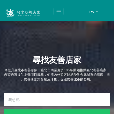
跳
頁
到
面
主
頂
TW
要
端
內
容
區
塊
尋找友善店家
為提升臺北市友善形象，臺北市商業處於105年開始推動臺北友善店家，
希望透過提供友善項目服務，使國內外遊客能感受到台北城市的溫暖，提
升友善店家知名度及形象，促進友善城市的發展。