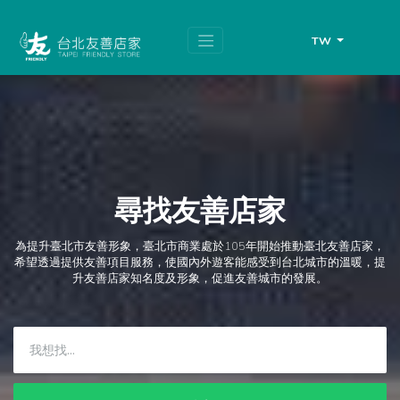
跳
頁
到
面
主
頂
TW
要
端
內
容
區
塊
尋找友善店家
為提升臺北市友善形象，臺北市商業處於105年開始推動臺北友善店家，
希望透過提供友善項目服務，使國內外遊客能感受到台北城市的溫暖，提
升友善店家知名度及形象，促進友善城市的發展。