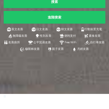
搜索
進階搜索
英文友善
日文友善
韓文友善
行動裝置充電
無障礙友善
性別友善
便利支付
素食友善
友善廁所
公平貿易友善
Free WiFi
自行車友善
穆斯林友善
親子友善
月經友善
:::