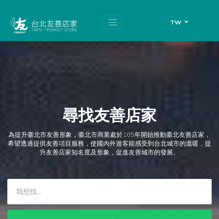
跳
頁
到
面
主
頂
TW
要
端
內
容
區
塊
尋找友善店家
為提升臺北市友善形象，臺北市商業處於105年開始推動臺北友善店家，
希望透過提供友善項目服務，使國內外遊客能感受到台北城市的溫暖，提
升友善店家知名度及形象，促進友善城市的發展。