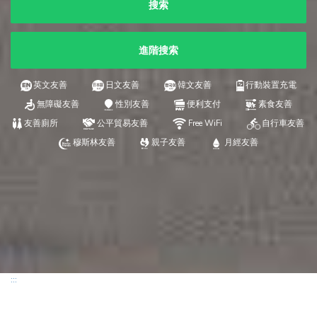
搜索
進階搜索
英文友善
日文友善
韓文友善
行動裝置充電
無障礙友善
性別友善
便利支付
素食友善
友善廁所
公平貿易友善
Free WiFi
自行車友善
穆斯林友善
親子友善
月經友善
:::