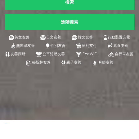
搜索
進階搜索
英文友善
日文友善
韓文友善
行動裝置充電
無障礙友善
性別友善
便利支付
素食友善
友善廁所
公平貿易友善
Free WiFi
自行車友善
穆斯林友善
親子友善
月經友善
:::