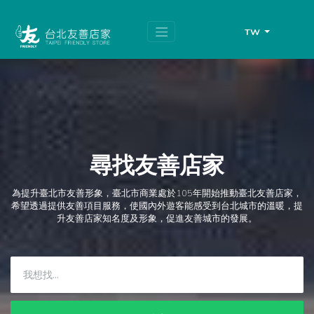
跳
頁
到
面
主
頂
TW
要
端
內
容
區
塊
尋找友善店家
為提升臺北市友善形象，臺北市商業處於105年開始推動臺北友善店家，
希望透過提供友善項目服務，使國內外遊客能感受到台北城市的溫暖，提
升友善店家知名度及形象，促進友善城市的發展。