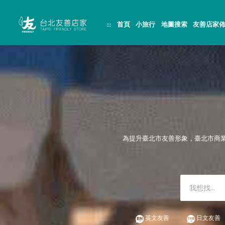
跳
頁
到
面
主
頂
:::
首頁
小旅行
地圖搜索
友善店家
要
端
內
容
區
塊
為提升臺北市友善形象，臺北市商
英文友善
日文友善