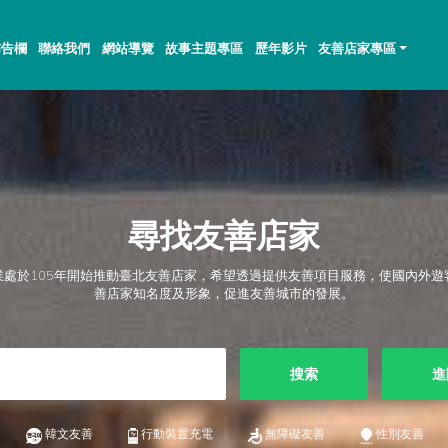
佈告欄
聯絡我們
網站導覽
故事主題專區
歷年影片
友善店家專區
尋找友善店家
業處於105年開始推動臺北友善店家，希望透過提供友善項目服務，使國內外遊
善店家知名度及形象，促進友善城市的發展。
搜索
進
韓文友善
行動裝置充電
無障礙友善
性別友善