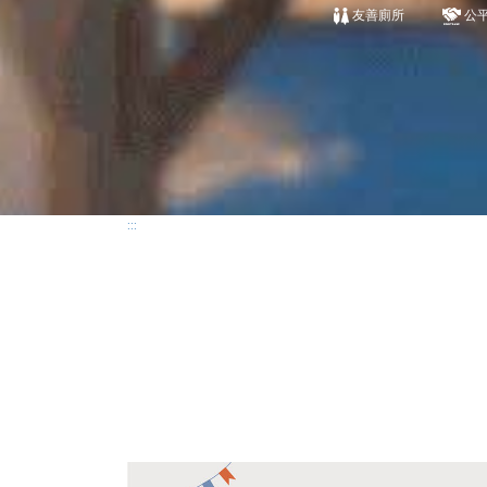
友善廁所
公
:::