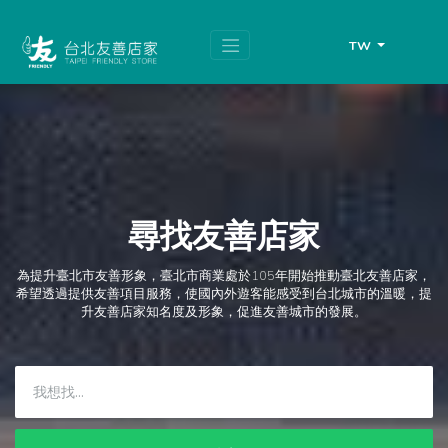
跳
頁
到
面
主
頂
TW
要
端
內
容
區
塊
尋找友善店家
為提升臺北市友善形象，臺北市商業處於105年開始推動臺北友善店家，
希望透過提供友善項目服務，使國內外遊客能感受到台北城市的溫暖，提
升友善店家知名度及形象，促進友善城市的發展。