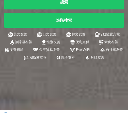
搜索
進階搜索
英文友善
日文友善
韓文友善
行動裝置充電
無障礙友善
性別友善
便利支付
素食友善
友善廁所
公平貿易友善
Free WiFi
自行車友善
穆斯林友善
親子友善
月經友善
:::