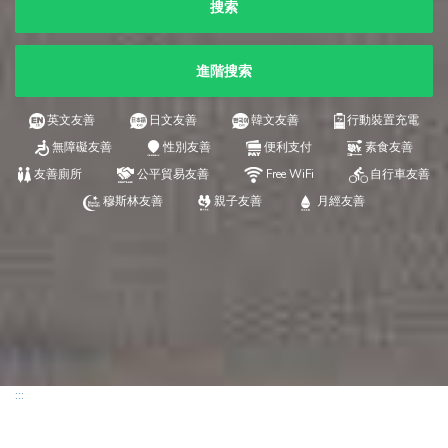
搜索
進階搜索
英文友善
日文友善
韓文友善
行動裝置充電
無障礙友善
性別友善
便利支付
素食友善
友善廁所
公平貿易友善
Free WiFi
自行車友善
穆斯林友善
親子友善
月經友善
:::