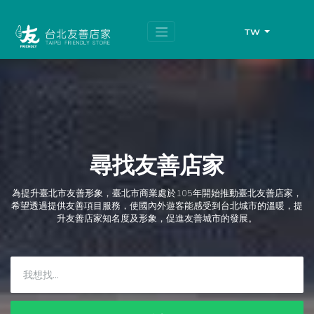
跳
頁
到
面
主
頂
TW
要
端
內
容
區
塊
尋找友善店家
為提升臺北市友善形象，臺北市商業處於105年開始推動臺北友善店家，
希望透過提供友善項目服務，使國內外遊客能感受到台北城市的溫暖，提
升友善店家知名度及形象，促進友善城市的發展。