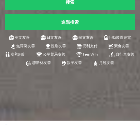
搜索
進階搜索
英文友善
日文友善
韓文友善
行動裝置充電
無障礙友善
性別友善
便利支付
素食友善
友善廁所
公平貿易友善
Free WiFi
自行車友善
穆斯林友善
親子友善
月經友善
:::