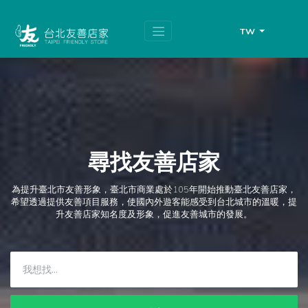
跳
頁
到
面
主
頂
TW
要
端
內
容
區
塊
尋找友善店家
為提升臺北市友善形象，臺北市商業處於105年開始推動臺北友善店家，
希望透過提供友善項目服務，使國內外遊客能感受到台北城市的溫暖，提
升友善店家知名度及形象，促進友善城市的發展。