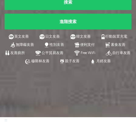
搜索
進階搜索
英文友善
日文友善
韓文友善
行動裝置充電
無障礙友善
性別友善
便利支付
素食友善
友善廁所
公平貿易友善
Free WiFi
自行車友善
穆斯林友善
親子友善
月經友善
:::