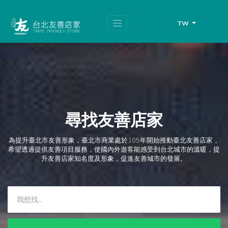
跳
頁
到
面
主
頂
TW
要
端
內
容
區
塊
尋找友善店家
為提升臺北市友善形象，臺北市商業處於105年開始推動臺北友善店家，
希望透過提供友善項目服務，使國內外遊客能感受到台北城市的溫暖，提
升友善店家知名度及形象，促進友善城市的發展。