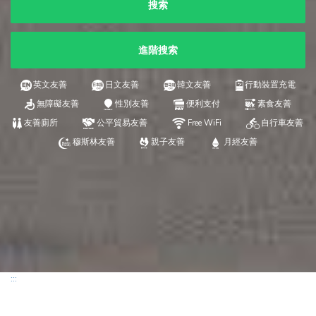
搜索
進階搜索
英文友善
日文友善
韓文友善
行動裝置充電
無障礙友善
性別友善
便利支付
素食友善
友善廁所
公平貿易友善
Free WiFi
自行車友善
穆斯林友善
親子友善
月經友善
:::