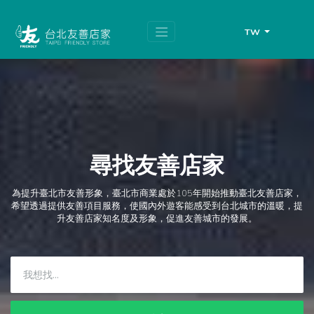
跳
頁
到
面
主
頂
TW
要
端
內
容
區
塊
尋找友善店家
為提升臺北市友善形象，臺北市商業處於105年開始推動臺北友善店家，
希望透過提供友善項目服務，使國內外遊客能感受到台北城市的溫暖，提
升友善店家知名度及形象，促進友善城市的發展。