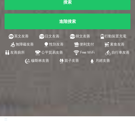
搜索
進階搜索
英文友善
日文友善
韓文友善
行動裝置充電
無障礙友善
性別友善
便利支付
素食友善
友善廁所
公平貿易友善
Free WiFi
自行車友善
穆斯林友善
親子友善
月經友善
:::