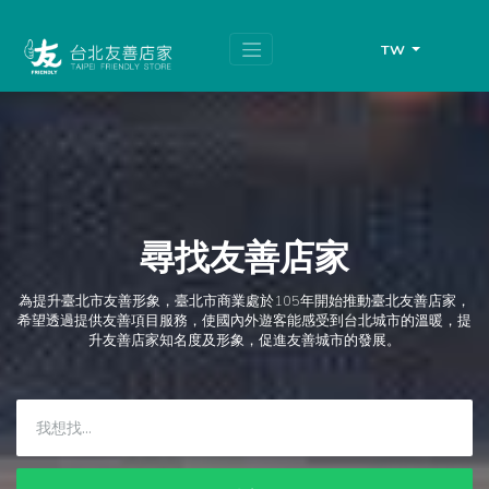
跳
頁
到
面
主
頂
TW
要
端
內
容
區
塊
尋找友善店家
為提升臺北市友善形象，臺北市商業處於105年開始推動臺北友善店家，
希望透過提供友善項目服務，使國內外遊客能感受到台北城市的溫暖，提
升友善店家知名度及形象，促進友善城市的發展。