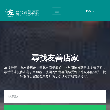
跳
頁
到
面
主
頂
TW
要
端
內
容
區
塊
尋找友善店家
為提升臺北市友善形象，臺北市商業處於105年開始推動臺北友善店家，
希望透過提供友善項目服務，使國內外遊客能感受到台北城市的溫暖，提
升友善店家知名度及形象，促進友善城市的發展。