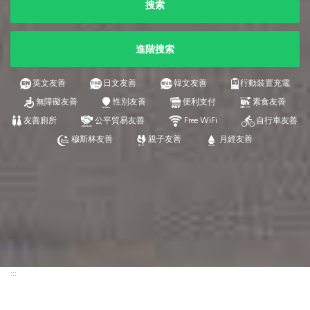
搜索
進階搜索
英文友善
日文友善
韓文友善
行動裝置充電
無障礙友善
性別友善
便利支付
素食友善
友善廁所
公平貿易友善
Free WiFi
自行車友善
穆斯林友善
親子友善
月經友善
:::