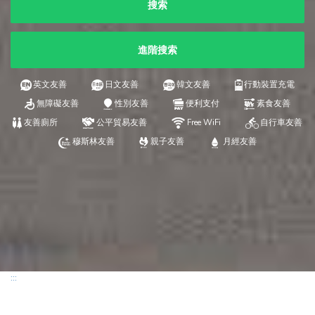
搜索
進階搜索
英文友善
日文友善
韓文友善
行動裝置充電
無障礙友善
性別友善
便利支付
素食友善
友善廁所
公平貿易友善
Free WiFi
自行車友善
穆斯林友善
親子友善
月經友善
:::