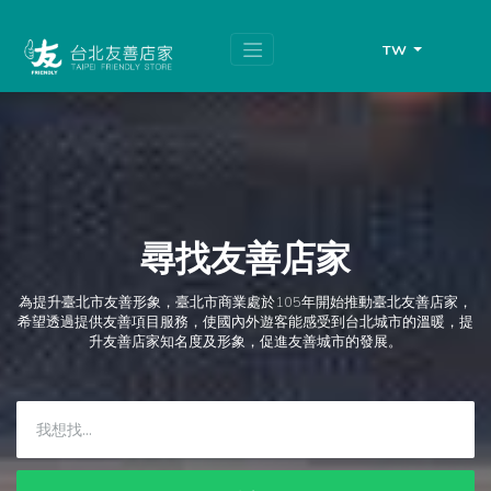
跳
頁
到
面
主
頂
TW
要
端
內
容
區
塊
尋找友善店家
為提升臺北市友善形象，臺北市商業處於105年開始推動臺北友善店家，
希望透過提供友善項目服務，使國內外遊客能感受到台北城市的溫暖，提
升友善店家知名度及形象，促進友善城市的發展。