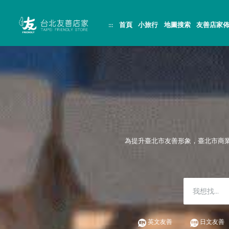
跳
頁
到
面
主
頂
:::
首頁
小旅行
地圖搜索
友善店家
要
端
內
容
區
塊
為提升臺北市友善形象，臺北市商
英文友善
日文友善