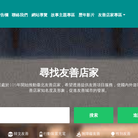
佈告欄
聯絡我們
網站導覽
故事主題專區
歷年影片
友善店家專區
尋找友善店家
業處於105年開始推動臺北友善店家，希望透過提供友善項目服務，使國內外遊
善店家知名度及形象，促進友善城市的發展。
搜索
進
韓文友善
行動裝置充電
無障礙友善
性別友善