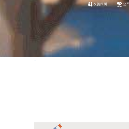
友善廁所
公
:::