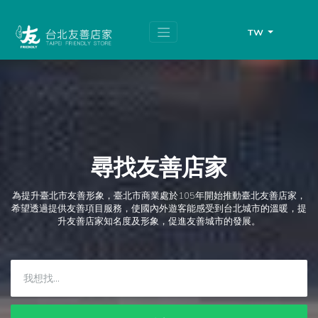
跳
頁
到
面
主
頂
TW
要
端
內
容
區
塊
尋找友善店家
為提升臺北市友善形象，臺北市商業處於105年開始推動臺北友善店家，
希望透過提供友善項目服務，使國內外遊客能感受到台北城市的溫暖，提
升友善店家知名度及形象，促進友善城市的發展。