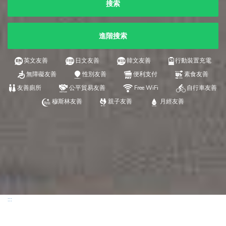
搜索
進階搜索
英文友善
日文友善
韓文友善
行動裝置充電
無障礙友善
性別友善
便利支付
素食友善
友善廁所
公平貿易友善
Free WiFi
自行車友善
穆斯林友善
親子友善
月經友善
:::