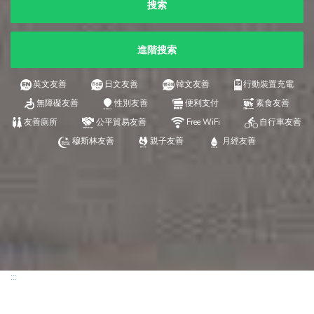
搜索
進階搜索
英文友善
日文友善
韓文友善
行動裝置充電
無障礙友善
性別友善
便利支付
素食友善
友善廁所
公平貿易友善
Free WiFi
自行車友善
穆斯林友善
親子友善
月經友善
:::