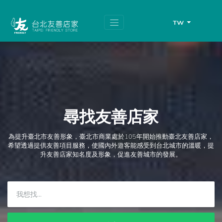
跳
頁
到
面
主
頂
TW
要
端
內
容
區
塊
尋找友善店家
為提升臺北市友善形象，臺北市商業處於105年開始推動臺北友善店家，
希望透過提供友善項目服務，使國內外遊客能感受到台北城市的溫暖，提
升友善店家知名度及形象，促進友善城市的發展。