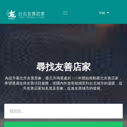
跳
頁
到
面
主
頂
TW
要
端
內
容
區
塊
尋找友善店家
為提升臺北市友善形象，臺北市商業處於105年開始推動臺北友善店家，
希望透過提供友善項目服務，使國內外遊客能感受到台北城市的溫暖，提
升友善店家知名度及形象，促進友善城市的發展。