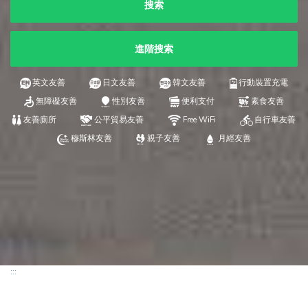
搜索
進階搜索
英文友善
日文友善
韓文友善
行動裝置充電
無障礙友善
性別友善
便利支付
素食友善
友善廁所
公平貿易友善
Free WiFi
自行車友善
穆斯林友善
親子友善
月經友善
:::