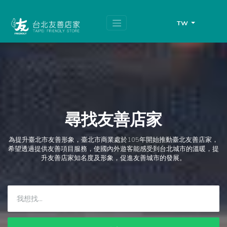
跳
頁
到
面
主
頂
TW
要
端
內
容
區
塊
尋找友善店家
為提升臺北市友善形象，臺北市商業處於105年開始推動臺北友善店家，
希望透過提供友善項目服務，使國內外遊客能感受到台北城市的溫暖，提
升友善店家知名度及形象，促進友善城市的發展。