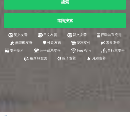
搜索
進階搜索
英文友善
日文友善
韓文友善
行動裝置充電
無障礙友善
性別友善
便利支付
素食友善
友善廁所
公平貿易友善
Free WiFi
自行車友善
穆斯林友善
親子友善
月經友善
:::