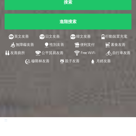
搜索
進階搜索
英文友善
日文友善
韓文友善
行動裝置充電
無障礙友善
性別友善
便利支付
素食友善
友善廁所
公平貿易友善
Free WiFi
自行車友善
穆斯林友善
親子友善
月經友善
:::