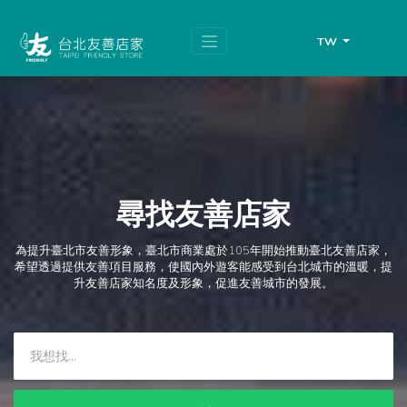
跳
頁
到
面
主
頂
TW
要
端
內
容
區
塊
尋找友善店家
為提升臺北市友善形象，臺北市商業處於105年開始推動臺北友善店家，
希望透過提供友善項目服務，使國內外遊客能感受到台北城市的溫暖，提
升友善店家知名度及形象，促進友善城市的發展。