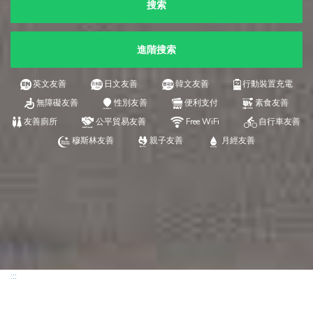
搜索
進階搜索
英文友善
日文友善
韓文友善
行動裝置充電
無障礙友善
性別友善
便利支付
素食友善
友善廁所
公平貿易友善
Free WiFi
自行車友善
穆斯林友善
親子友善
月經友善
:::