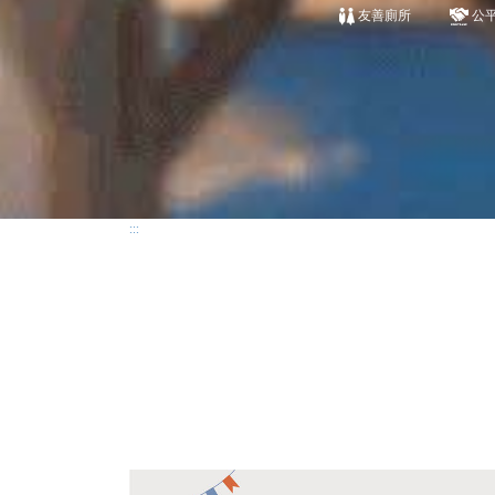
友善廁所
公
:::