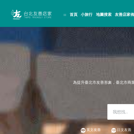
跳
頁
到
面
主
頂
:::
首頁
小旅行
地圖搜索
友善店家
要
端
內
容
區
塊
為提升臺北市友善形象，臺北市商
英文友善
日文友善