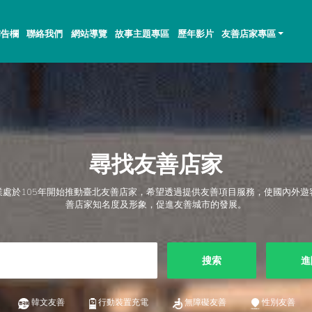
佈告欄
聯絡我們
網站導覽
故事主題專區
歷年影片
友善店家專區
尋找友善店家
業處於105年開始推動臺北友善店家，希望透過提供友善項目服務，使國內外遊
善店家知名度及形象，促進友善城市的發展。
搜索
進
韓文友善
行動裝置充電
無障礙友善
性別友善