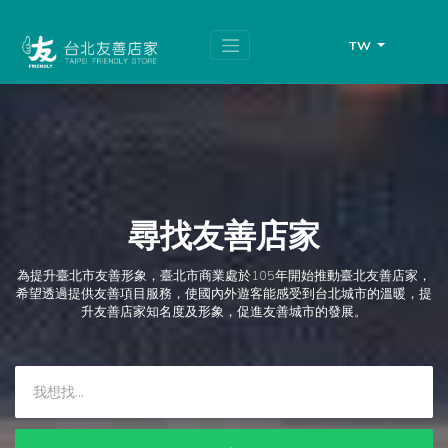
跳
頁
到
面
主
頂
TW
要
端
內
容
區
塊
尋找友善店家
為提升臺北市友善形象，臺北市商業處於105年開始推動臺北友善店家，
希望透過提供友善項目服務，使國內外遊客能感受到台北城市的溫暖，提
升友善店家知名度及形象，促進友善城市的發展。