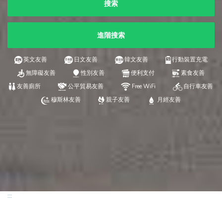
搜索
進階搜索
英文友善
日文友善
韓文友善
行動裝置充電
無障礙友善
性別友善
便利支付
素食友善
友善廁所
公平貿易友善
Free WiFi
自行車友善
穆斯林友善
親子友善
月經友善
:::