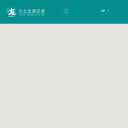
跳
頁
到
面
JP
主
頂
要
端
內
容
區
塊