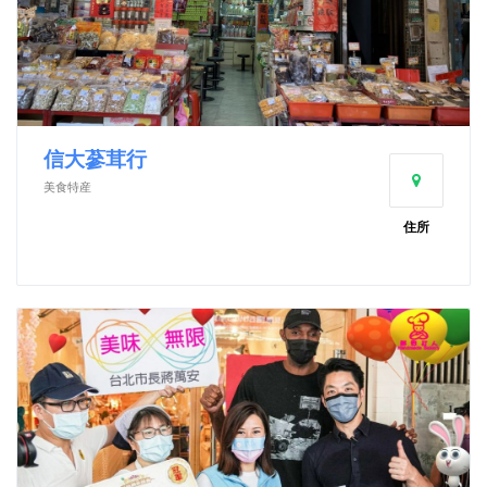
信大蔘茸行
美食特産
住所